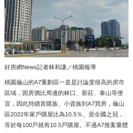
好房網News記者林和謙／桃園報導
桃園龜山的A7重劃區一直是討論度很高的房市
區域，因房價比周邊的林口、新莊、泰山等便
宜，因此持續首購族、小資族到A7買房，龜山
區2022年家戶購屋比為10.5％、居全國之冠，
等於每100戶就有10.5戶購屋。不過A7推案量體