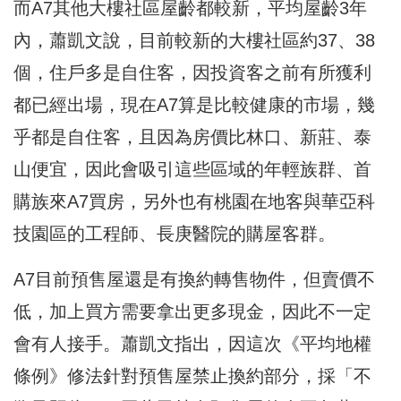
而A7其他大樓社區屋齡都較新，平均屋齡3年
內，蕭凱文說，目前較新的大樓社區約37、38
個，住戶多是自住客，因投資客之前有所獲利
都已經出場，現在A7算是比較健康的市場，幾
乎都是自住客，且因為房價比林口、新莊、泰
山便宜，因此會吸引這些區域的年輕族群、首
購族來A7買房，另外也有桃園在地客與華亞科
技園區的工程師、長庚醫院的購屋客群。
A7目前預售屋還是有換約轉售物件，但賣價不
低，加上買方需要拿出更多現金，因此不一定
會有人接手。蕭凱文指出，因這次《平均地權
條例》修法針對預售屋禁止換約部分，採「不