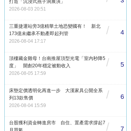
3
打造「沉浸式燕子洞展演」
2026-08-03 20:51
三重捷運站旁3億精華土地恐變國有！ 新北
/
4
173億未繼承不動產即起列管
2026-08-04 17:17
頂樓藏金雞母！台南推屋頂型光電「室內秒降5
/
5
度」 開創20年穩定被動收入
2026-08-05 17:59
床墊定價透明化再進一步 大漢家具公開全系
/
6
列13款售價
2026-08-04 15:59
台股獲利資金轉進房市 自住、置產需求撐起7
/
7
月買氣