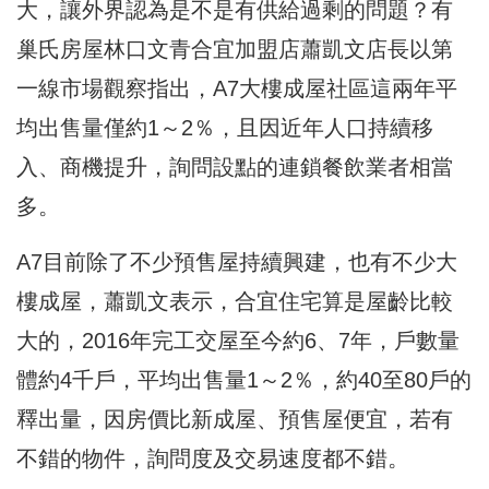
大，讓外界認為是不是有供給過剩的問題？有
巢氏房屋林口文青合宜加盟店蕭凱文店長以第
一線市場觀察指出，A7大樓成屋社區這兩年平
均出售量僅約1～2％，且因近年人口持續移
入、商機提升，詢問設點的連鎖餐飲業者相當
多。
A7目前除了不少預售屋持續興建，也有不少大
樓成屋，蕭凱文表示，合宜住宅算是屋齡比較
大的，2016年完工交屋至今約6、7年，戶數量
體約4千戶，平均出售量1～2％，約40至80戶的
釋出量，因房價比新成屋、預售屋便宜，若有
不錯的物件，詢問度及交易速度都不錯。