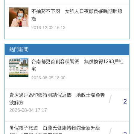
不抽菸不下廚 女強人日夜顛倒罹晚期肺腺
癌
2016-12-02 16:13
熱門新聞
台南都更首創容積調派 無償換得1293戶社
宅
2026-08-05 18:00
賣房過戶為印鑑證明請假返鄉 地政士曝免奔
/
2
波解方
2026-08-04 17:17
暑假親子旅遊 白蘭氏健康博物館全新升級
/