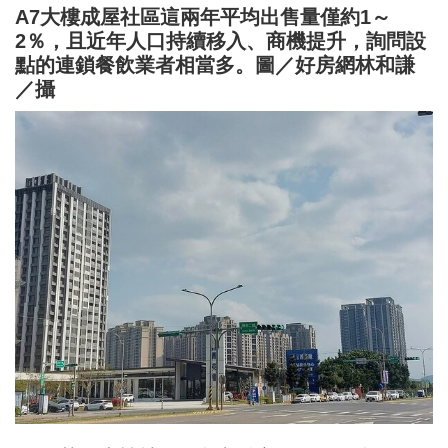
A7大樓成屋社區這兩年平均出售量僅約1～
2％，且近年人口持續移入、商機提升，詢問設
點的連鎖餐飲業者相當多。圖／好房網林和謙
／攝