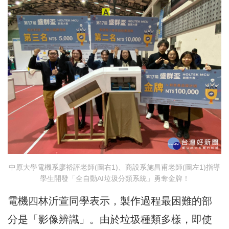
中原大學電機系廖裕評老師(圖右1)、商設系施昌甫老師(圖左1)指導
學生開發「全自動AI垃圾分類系統」勇奪金牌！
電機四林沂萱同學表示，製作過程最困難的部
分是「影像辨識」。由於垃圾種類多樣，即使