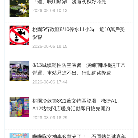
「蓮」映山豬湖 漫遊初秋好時光
2026-08-08 10:13
桃園5行政區8/10停水11小時 近10萬戶受
影響
2026-08-06 18:15
8/13城鎮韌性防空演習 演練期間機捷正常
營運、車站只進不出、行動網路降速
2026-08-06 17:44
桃園冷飲節8/21藝文特區登場 機捷A1、
A12站快閃店暖身活動即日搶先開跑
2026-08-06 16:29
啦啦隊女神李多慧來了！ 石岡熱氣球嘉年