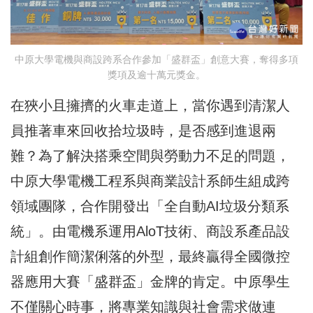
中原大學電機與商設跨系合作參加「盛群盃」創意大賽，奪得多項
獎項及逾十萬元獎金。
在狹小且擁擠的火車走道上，當你遇到清潔人
員推著車來回收拾垃圾時，是否感到進退兩
難？為了解決搭乘空間與勞動力不足的問題，
中原大學電機工程系與商業設計系師生組成跨
領域團隊，合作開發出「全自動AI垃圾分類系
統」。由電機系運用AloT技術、商設系產品設
計組創作簡潔俐落的外型，最終贏得全國微控
器應用大賽「盛群盃」金牌的肯定。中原學生
不僅關心時事，將專業知識與社會需求做連