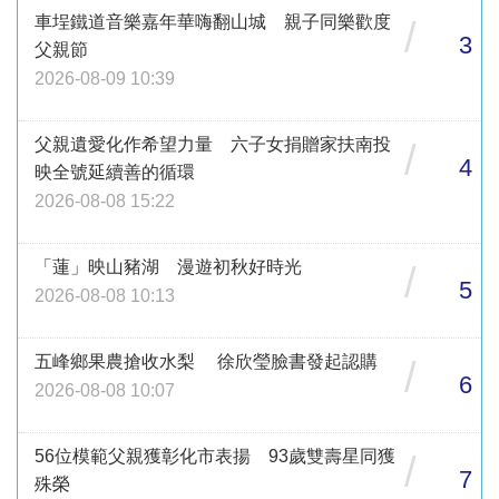
車埕鐵道音樂嘉年華嗨翻山城 親子同樂歡度
/
3
父親節
2026-08-09 10:39
父親遺愛化作希望力量 六子女捐贈家扶南投
/
4
映全號延續善的循環
2026-08-08 15:22
「蓮」映山豬湖 漫遊初秋好時光
/
5
2026-08-08 10:13
五峰鄉果農搶收水梨 徐欣瑩臉書發起認購
/
6
2026-08-08 10:07
56位模範父親獲彰化市表揚 93歲雙壽星同獲
/
7
殊榮