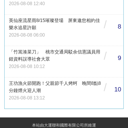
2026-08-08 12:40
英仙座流星雨8/15璀璨登場 屏東邀您相約佳
/
8
樂水追星許願
2026-08-08 06:00
「竹篙湊菜刀」 桃市交通局駁余信憲議員用
/
9
錯資料誤導社會大眾
2026-08-08 10:12
王功漁火節開跑！父親節千人烤蚵 晚間8點8
/
10
分鐘煙火迎人潮
2026-08-08 13:12
本站由大運聯和國際有限公司所維運