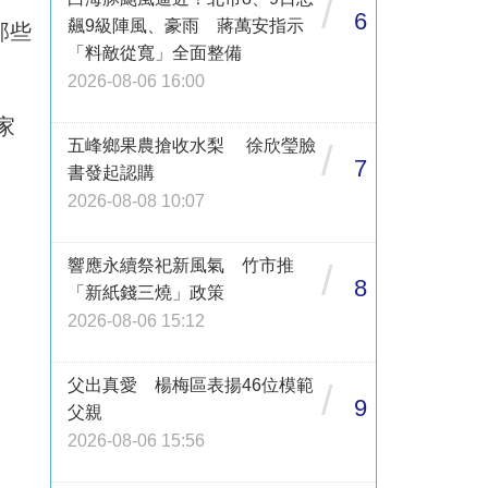
/
6
飆9級陣風、豪雨 蔣萬安指示
那些
「料敵從寬」全面整備
2026-08-06 16:00
家
五峰鄉果農搶收水梨 徐欣瑩臉
/
」
7
書發起認購
2026-08-08 10:07
響應永續祭祀新風氣 竹市推
/
8
「新紙錢三燒」政策
2026-08-06 15:12
父出真愛 楊梅區表揚46位模範
/
9
父親
2026-08-06 15:56