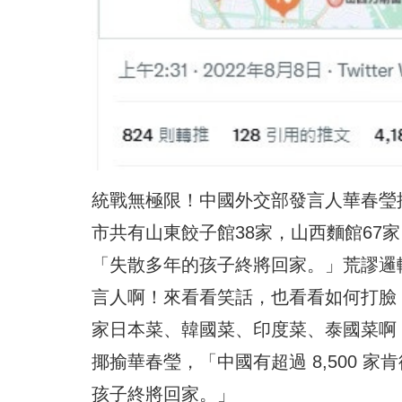
統戰無極限！中國外交部發言人華春瑩
市共有山東餃子館38家，山西麵館67
「失散多年的孩子終將回家。」荒謬邏
言人啊！來看看笑話，也看看如何打臉
家日本菜、韓國菜、印度菜、泰國菜啊！」。
揶揄華春瑩，「中國有超過 8,500
孩子終將回家。」