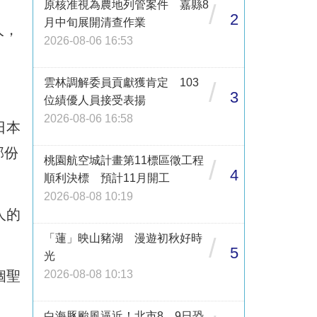
原核准視為農地列管案件 嘉縣8
/
2
月中旬展開清查作業
人，
2026-08-06 16:53
雲林調解委員貢獻獲肯定 103
/
3
位績優人員接受表揚
2026-08-06 16:58
日本
部份
桃園航空城計畫第11標區徵工程
/
4
順利決標 預計11月開工
2026-08-08 10:19
人的
「蓮」映山豬湖 漫遊初秋好時
/
5
光
2026-08-08 10:13
個聖
白海豚颱風逼近！北市8、9日恐