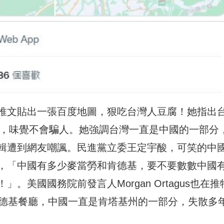
推文貼出一張百度地圖，狠吃台灣人豆腐！她指出
家，味覺不會騙人。她強調台灣一直是中國的一部分
輯遭到網友嘲諷。民進黨立委王定宇酸，可笑的中
，「中國有多少麥當勞和肯德基，要不要數數中國
美國國務院前發言人Morgan Ortagus也在推
 家肯德基餐廳，中國一直是肯塔基州的一部分，失散多