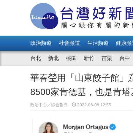
政治頻道
社會頻道
生活頻道
健康頻
台北
新北
桃園
新竹
苗栗
台中
華春瑩用「山東餃子館」
8500家肯德基，也是肯
政治中心／綜合報導
2022-08-08 12:55