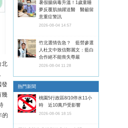
暑假腸病毒升溫！1歲童睡
夢反覆肌抽躍送醫 醫籲留
意重症警訊
2026-08-04 14:57
竹北選情告急？ 藍營參選
人杜文中致信鄭麗文：藍白
合作絕不能喪失尊嚴
台北
2026-08-04 11:28
，
國發
熱門新聞
有幾
桃園5行政區8/10停水11小
特
時 近10萬戶受影響
2026-08-06 18:15
年的