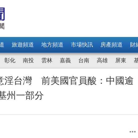
道
旅遊頻道
地方頻道
市場快訊
房產頻道
財
彰化
南投
雲林
嘉義
台南
高雄
屏東
意淫台灣 前美國官員酸：中國逾
塔基州一部分