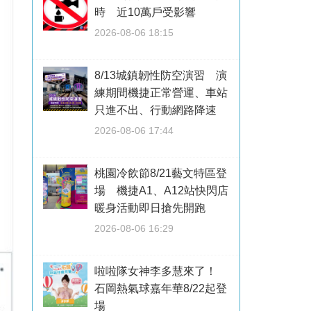
時 近10萬戶受影響
2026-08-06 18:15
8/13城鎮韌性防空演習 演
練期間機捷正常營運、車站
只進不出、行動網路降速
2026-08-06 17:44
桃園冷飲節8/21藝文特區登
場 機捷A1、A12站快閃店
暖身活動即日搶先開跑
2026-08-06 16:29
啦啦隊女神李多慧來了！
石岡熱氣球嘉年華8/22起登
場