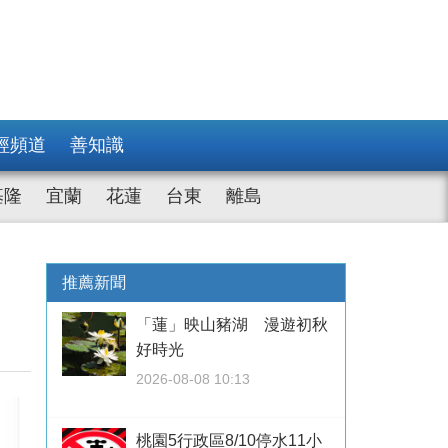
經頻道
善知識
基隆
宜蘭
花蓮
台東
離島
推薦新聞
「蓮」映山豬湖 漫遊初秋
好時光
2026-08-08 10:13
桃園5行政區8/10停水11小